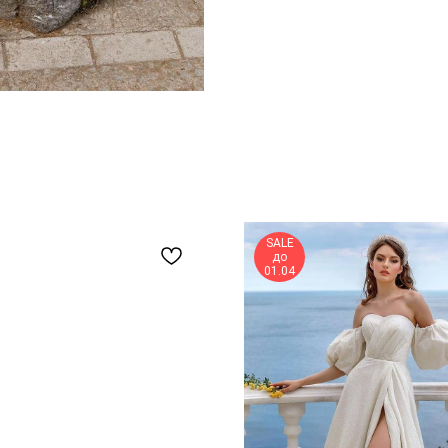
SALE
до
01.04