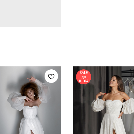
SALE
до
01.04